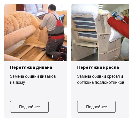
Перетяжка дивана
Перетяжка кресла
Замена обивки диванов
Замена обивки кресел и
на дому
обтяжка подлокотников
Подробнее
Подробнее